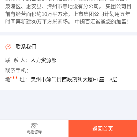
泉港区、惠安县、漳州市等地设有分公司。 集团公司目
前有经营面积约10万平方米，上市集团公司计划用五年
时间再新建30万平方米商场。 中闽百汇诚邀您的加盟！
联系我们
联 系 人：
人力资源部
联系手机：
****
地 址：
泉州市涂门街西段凯利大厦E1座—3层
返回首页
电话咨询