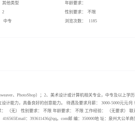
：
其他类型
年龄要求：
：
2
性别要求：
不限
：
中专
浏览次数：
1185
eamweaver、PhotoShop）；2、美术设计或计算机相关专业，中专及以上学
能力，具备良好的创意能力。 待遇及要求月薪： 3000-5000元元∕月
求： （无） 性别要求： 不限 年龄要求： 不限 工作经验： （无要求） 
QQ：416565Email：393611436@qq。com邮 编：350000地 址：泉州大公