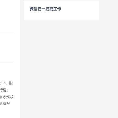
微信扫一扫找工作
历；3、能
 待遇：
联系方式联
羊商贸有限