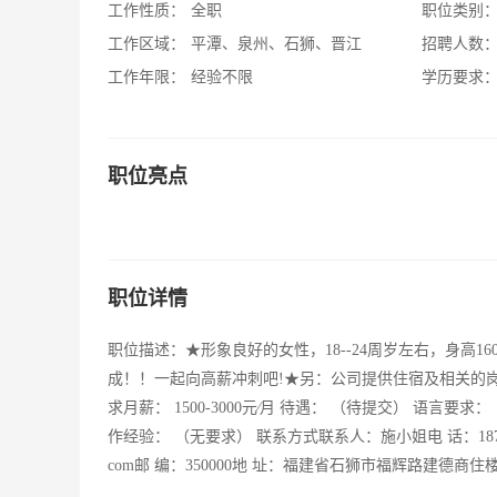
工作性质：
全职
职位类别
工作区域：
平潭、泉州、石狮、晋江
招聘人数
工作年限：
经验不限
学历要求
职位亮点
职位详情
职位描述：★形象良好的女性，18--24周岁左右，身高
成！！一起向高薪冲刺吧!★另：公司提供住宿及相关的岗
求月薪： 1500-3000元∕月 待遇： （待提交） 语言要
作经验： （无要求） 联系方式联系人：施小姐电 话：18750657733 0
com邮 编：350000地 址：福建省石狮市福辉路建德商住