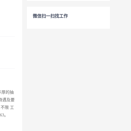
微信扫一扫找工作
丰厚的抽
待遇及要
 不限 工
163。