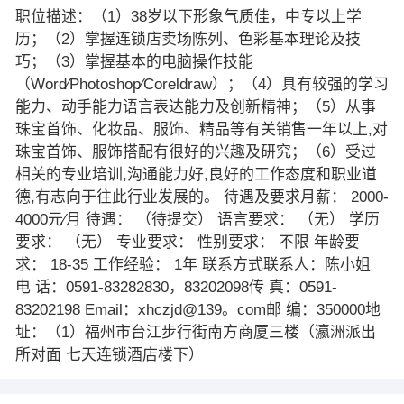
职位描述：（1）38岁以下形象气质佳，中专以上学
历；（2）掌握连锁店卖场陈列、色彩基本理论及技
巧；（3）掌握基本的电脑操作技能
（Word∕Photoshop∕Coreldraw）；（4）具有较强的学习
能力、动手能力语言表达能力及创新精神；（5）从事
珠宝首饰、化妆品、服饰、精品等有关销售一年以上,对
珠宝首饰、服饰搭配有很好的兴趣及研究；（6）受过
相关的专业培训,沟通能力好,良好的工作态度和职业道
德,有志向于往此行业发展的。 待遇及要求月薪： 2000-
4000元∕月 待遇： （待提交） 语言要求： （无） 学历
要求： （无） 专业要求： 性别要求： 不限 年龄要
求： 18-35 工作经验： 1年 联系方式联系人：陈小姐
电 话：0591-83282830，83202098传 真：0591-
83202198 Email：xhczjd@139。com邮 编：350000地
址：（1）福州市台江步行街南方商厦三楼（瀛洲派出
所对面 七天连锁酒店楼下）