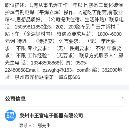
职位描述：1,有从事电焊工作一年以上,熟悉二氧化碳保
护焊气割电焊（平焊立焊）操作。2,能吃苦耐劳,有敬业
精神,思想品质好。（公司提供住宿、生活补贴）联系电
话：15059811850坐3、202、209路车到＂玉井新村＂
站下车 （金湖钢材内） 待遇及要求月薪： 1800--6000
元∕月 待遇： （待提交） 语言要求： （无） 学历要
求： 不限 专业要求： （无） 性别要求： 不限 年龄要
求： 不限 工作经验： （无要求） 联系方式联系人：鄢
先生电 话：13348508868传 真：0595-
22480868Email：qzwghq@163。com邮 编：362000地
址：泉州市浮桥联泰第一城G栋606
公司信息
泉州市王宫电子衡器有限公司
联系人：
鄢先生