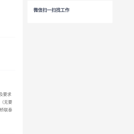
微信扫一扫找工作
及要求
 （无要
市浮桥联泰