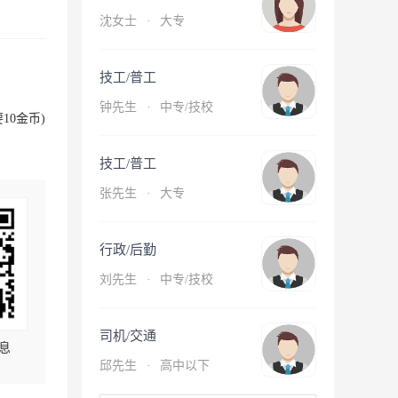
沈女士
·
大专
技工/普工
钟先生
·
中专/技校
10金币)
技工/普工
张先生
·
大专
行政/后勤
刘先生
·
中专/技校
司机/交通
息
邱先生
·
高中以下