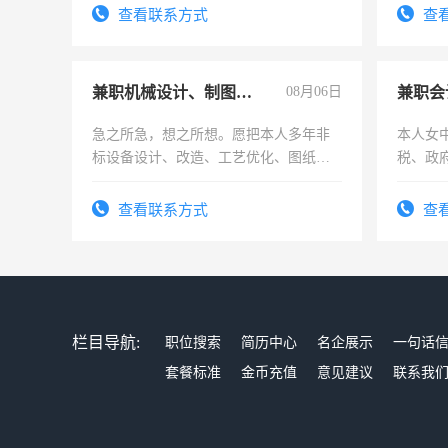
勤快的
查看联系方式
查
兼职机械设计、制图、设备改造
08月06日
兼职会
急之所急，想之所想。愿把本人多年非
本人女
标设备设计、改造、工艺优化、图纸制
税、政
作和分解的经验与您分享。 真诚合作，
为各类
结识有识之士，共享未来。
务，财
查看联系方式
查
作
栏目导航:
职位搜索
简历中心
名企展示
一句话
套餐标准
金币充值
意见建议
联系我