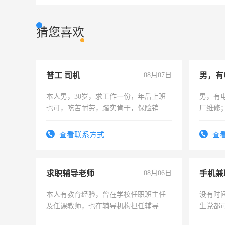
猜您喜欢
普工 司机
08月07日
男，有
本人男，30岁，求工作一份，年后上班
男，有
也可，吃苦耐劳，踏实肯干，保险销售
厂维修
勿扰
上，枣
电话
查看联系方式
查
求职辅导老师
08月06日
手机兼
本人有教育经验，曾在学校任职班主任
没有时
及任课教师，也在辅导机构担任辅导教
生党都
师，求周一至周五辅导老师的工作
间，一