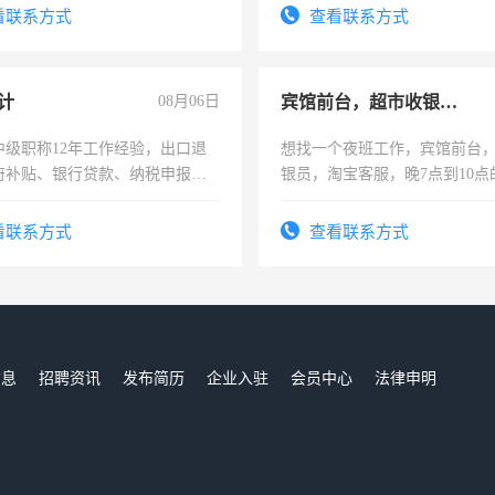
四五十，每天挣零花钱没问题！
频，培训手机拍摄剪辑，教你
看联系方式
查看联系方式
音！你也可以成为拍摄达人！
成为拍摄达人！
计
08月06日
宾馆前台，超市收银员，淘宝客服
中级职称12年工作经验，出口退
想找一个夜班工作，宾馆前台
府补贴、银行贷款、纳税申报、
银员，淘宝客服，晚7点到10点
公司策划，设建新账，理乱账业
工，麻烦看到的老板加我微信
务咨询等业务。欲求兼职会计工
号同微信
看联系方式
查看联系方式
信息
招聘资讯
发布简历
企业入驻
会员中心
法律申明
们