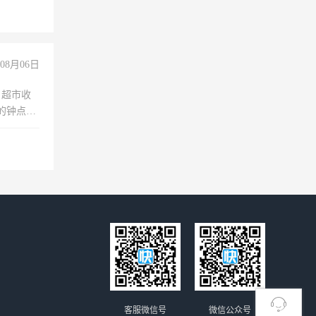
玩转抖
你也可以
08月06日
，超市收
的钟点
聊，手机
客服微信号
微信公众号