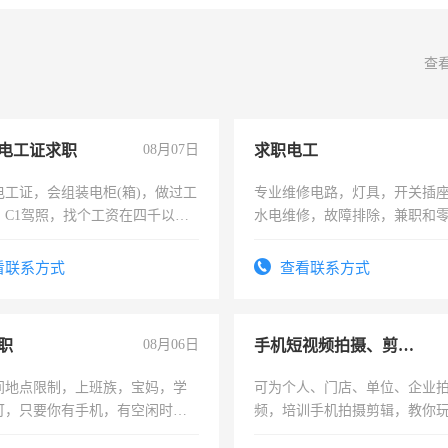
查
电工证求职
08月07日
求职电工
电工证，会组装电柜(箱)，做过工
专业维修电路，灯具，开关插
；C1驾照，找个工资在四千以
水电维修，故障排除，兼职和
强县以外需要有住宿，保险勿扰
看联系方式
查看联系方式
职
08月06日
手机短视频拍摄、剪辑、抖音快手
间地点限制，上班族，宝妈，学
可为个人、门店、单位、企业
可，只要你有手机，有空闲时
频，培训手机拍摄剪辑，教你
单一结，一天二三十不成问题，
可为个人、门店、单位、企业