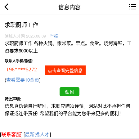
信息内容
求职厨师工作
浦城人才网 2026.08.09
举报
求职厨师工作 各种火锅。家常菜。早点。食堂。烧烤海鲜，工
资要求6000以上
联系人手机/微信：
198****5272
点击查看完整信息
(
查看需要10金币
)
特此声明：
信息真伪请自行辨别，求职应聘须谨慎，网站对此不承担任何
保证或连带责任! 希望我们的平台能为您带来更多的便利！
[
联系客服
]
[
最新找人才
]